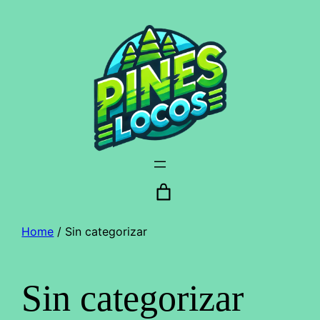
Saltar
al
contenido
Home
/ Sin categorizar
Sin categorizar